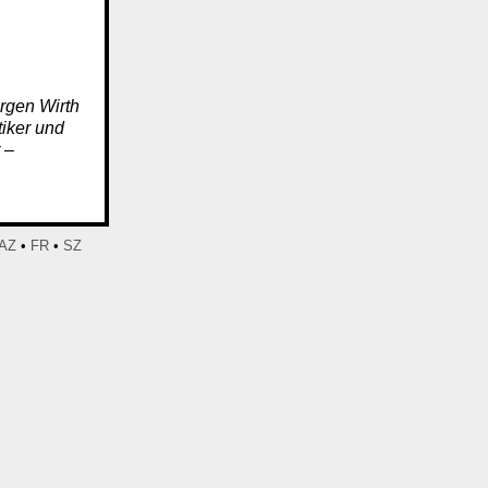
ürgen Wirth
iker und
 –
AZ
•
FR
•
SZ