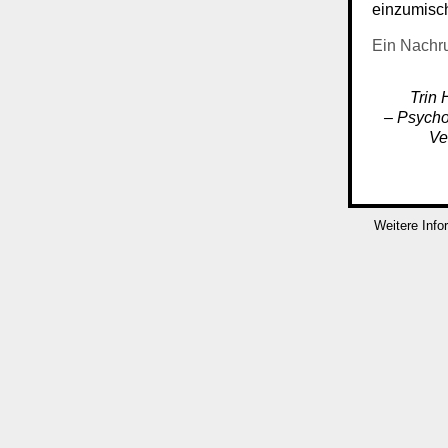
einzumisc
Ein Nachr
Trin 
– Psycho
Ve
Weitere Info