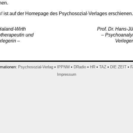
hen.
uf
ist auf der Homepage des Psychosozial-Verlages erschienen.
Haland-Wirth
Prof. Dr. Hans-J
therapeutin und
– Psychoanalyt
rlegerin –
Verleger
rmationen:
Psychosozial-Verlag
•
IPPNW
•
DRadio
•
HR
•
TAZ
•
DIE ZEIT
•
F
Impressum