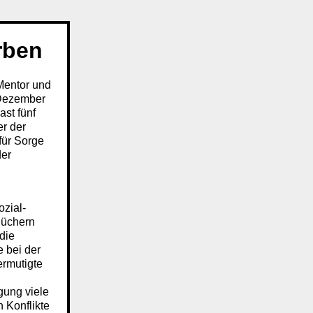
rben
Mentor und
 Dezember
ast fünf
er der
für Sorge
der
ozial-
Büchern
 die
 bei der
ermutigte
gung viele
n Konflikte