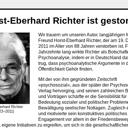
st-Eberhard Richter ist gesto
Wir trauern um unseren Autor, langjährigen 
Freund Horst-Eberhard Richter, der am 19.
2011 im Alter von 88 Jahren verstorben ist. F
Jahrzehnte lang wirkte Richter als Botschaft
Psychoanalyse, indem er in Deutschland da
trug, dass psychoanalytische Argumente in 
Öffentlichkeit Gehör finden.
Mit der von ihm gegründeten Zeitschrift
»psychosozial«, aus der später der Psychos
Verlag hervorging, und seinen zahlreichen 
und Vorträgen schärfte er die Sensibilität für
Bedeutung sozialer und politischer Probleme
erhard Richter
Bewältigung seelischer Notlagen. Zugleich 
23–2011)
und motivierte sein konstruktives politisches
Engagement vor allem in der Friedensbewe
eigene Initiativen zu ergreifen, um sich in die gesellschaftliche