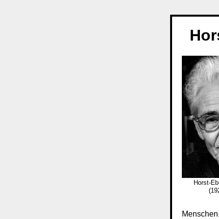
Hor
Horst-Eb
(19
Menschen, 